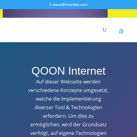
www@ricardos.com
Live Better. Look Better. Feel Inspired.
Wellness, travel, beauty — curated weekly for thousands of mindful readers.
QOON Internet
Curated wellness tips
Auf dieser Webseite werden
Home & design inspiration
Travel guides & hidden gems
verschiedene Konzepte umgesetzt,
Beauty trends & self-care hacks
welche die Implementierung
diverser Tool & Technologien
erfordern. Um dies zu
Subscribe Now
ermöglichen, wird der Grundsatz
verfolgt, auf eigene Technologien