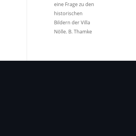
eine Frage zu den
historischen
Bildern der Villa
Nölle. B. Thamke