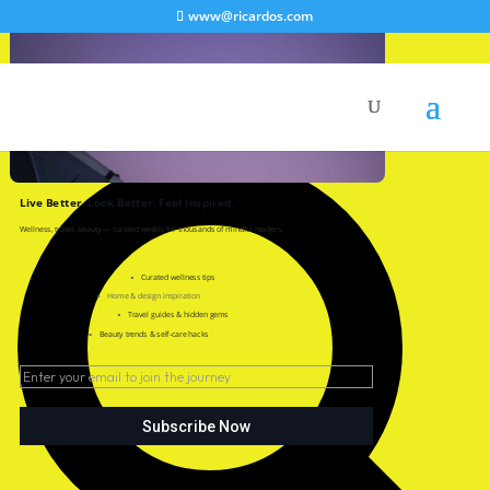
www@ricardos.com
Search For
Search
Live Better. Look Better. Feel Inspired.
Wellness, travel, beauty — curated weekly for thousands of mindful readers.
Curated wellness tips
Home & design inspiration
Travel guides & hidden gems
Beauty trends & self-care hacks
Subscribe Now