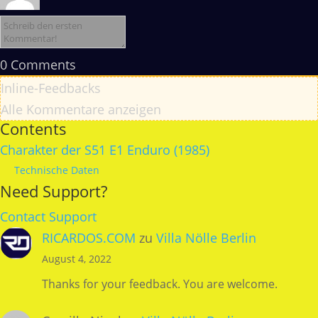
0
Comments
Inline-Feedbacks
Alle Kommentare anzeigen
Contents
Charakter der S51 E1 Enduro (1985)
Technische Daten
Need Support?
Contact Support
RICARDOS.COM
zu
Villa Nölle Berlin
August 4, 2022
Thanks for your feedback. You are welcome.