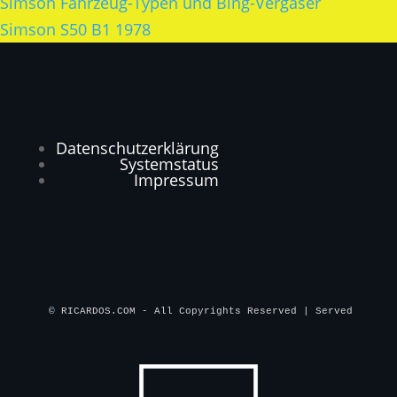
Simson Fahrzeug-Typen und Bing-Vergaser
Simson S50 B1 1978
Datenschutzerklärung
Systemstatus
Impressum
© RICARDOS.COM - All Copyrights Reserved | Served by 
QOO